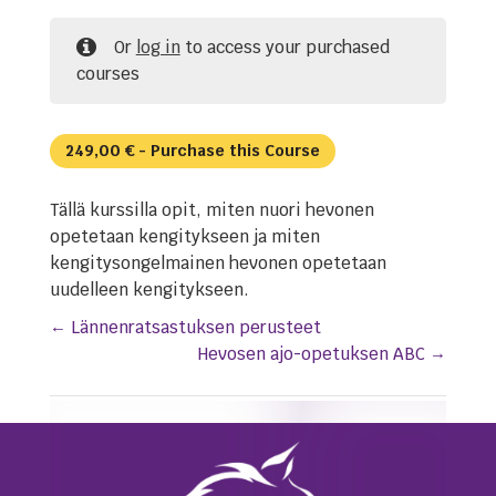
Or
log in
to access your purchased
courses
249,00
€
- Purchase this Course
Tällä kurssilla opit, miten nuori hevonen
opetetaan kengitykseen ja miten
kengitysongelmainen hevonen opetetaan
uudelleen kengitykseen.
Lännenratsastuksen perusteet
Hevosen ajo-opetuksen ABC