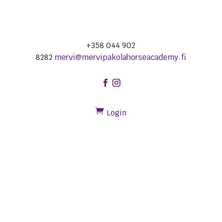
+358 044 902
8282
mervi@mervipakolahorseacademy.fi
Login