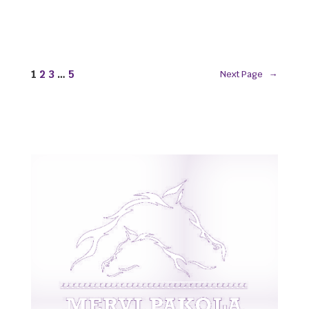
1
2
3
…
5
Next Page
→