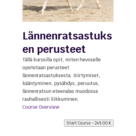
Lännenratsastuks
en perusteet
Tällä kurssilla opit, miten hevoselle
opetetaan perusteet
lännenratsastuksesta. Siirtymiset,
kääntyminen, pysähdys, peruutus,
lännenratsun eteenalas muodossa
rauhallisesti liikkuminen.
Course Overview
Start Course -
249,00
€