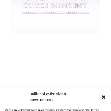
Mervi Pakola Horse
Academy – with
knowledge, skill and
feeling
Horse trainer, riding coach
Mervi Pakola
Hallinnoi evästeiden
mervi(at)mervipakolahorseacademy.fi tel. +358
suostumusta
044 902 8282
Parhaan kokemuksen tarjoamiseksi käytämme teknologioita, kuten